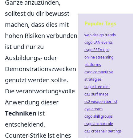
Ganze anzuzünden,
solltest du dir bewusst
Popular Tags
machen, dass dies mit
hohen Risiken verbunden
web design trends
csgo LAN events
ist und nur zu
csgo ESEA tips
Ausbildungs- oder
online streaming
platforms
Demonstrationszwecken
csgo competitive
genutzt werden sollte.
strategies
sugar free diet
Die verantwortungsvolle
cs2 surf maps
Anwendung dieser
cs2 weapon tier list
eye cream
Techniken
ist
csgo skill groups
entscheidend.
csgo anchor role
cs2 crosshair settings
Counter-Strike ist eines