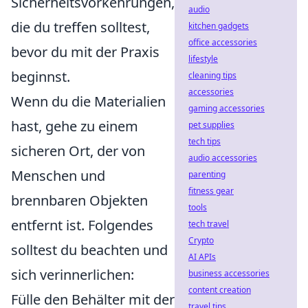
Sicherheitsvorkehrungen,
audio
die du treffen solltest,
kitchen gadgets
office accessories
bevor du mit der Praxis
lifestyle
beginnst.
cleaning tips
accessories
Wenn du die Materialien
gaming accessories
hast, gehe zu einem
pet supplies
tech tips
sicheren Ort, der von
audio accessories
Menschen und
parenting
fitness gear
brennbaren Objekten
tools
entfernt ist. Folgendes
tech travel
Crypto
solltest du beachten und
AI APIs
sich verinnerlichen:
business accessories
content creation
Fülle den Behälter mit der
travel tips