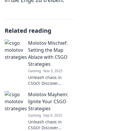
Related reading
Molotov Mischief:
Setting the Map
Ablaze with CSGO
Strategies
Gaming
Nov 3, 2025
Unleash chaos in
CSGO! Discover
explosive strategies
Molotov Mayhem:
and dominate the map
with our ultimate
Ignite Your CSGO
guide to Molotov
Strategies
Mischief. Click to ignite
Gaming
Sep 9, 2025
your game!
Unleash chaos in
CSGO! Discover