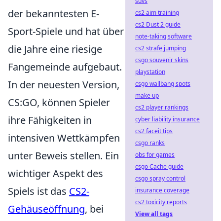
suvs
der bekanntesten E-
cs2 aim training
cs2 Dust 2 guide
Sport-Spiele und hat über
note-taking software
die Jahre eine riesige
cs2 strafe jumping
csgo souvenir skins
Fangemeinde aufgebaut.
playstation
In der neuesten Version,
csgo wallbang spots
make up
CS:GO, können Spieler
cs2 player rankings
ihre Fähigkeiten in
cyber liability insurance
cs2 faceit tips
intensiven Wettkämpfen
csgo ranks
unter Beweis stellen. Ein
obs for games
csgo Cache guide
wichtiger Aspekt des
csgo spray control
Spiels ist das
CS2-
insurance coverage
cs2 toxicity reports
Gehäuseöffnung
, bei
View all tags