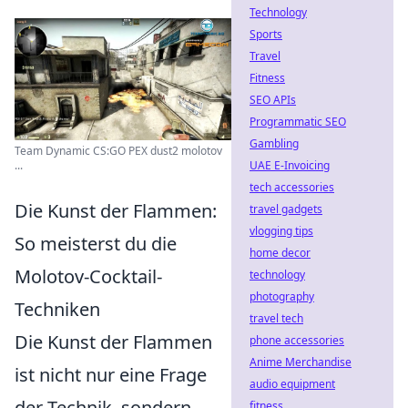
Technology
Sports
Travel
Fitness
SEO APIs
Programmatic SEO
Gambling
Team Dynamic CS:GO PEX dust2 molotov
...
UAE E-Invoicing
tech accessories
Die Kunst der Flammen:
travel gadgets
vlogging tips
So meisterst du die
home decor
Molotov-Cocktail-
technology
photography
Techniken
travel tech
Die Kunst der Flammen
phone accessories
Anime Merchandise
ist nicht nur eine Frage
audio equipment
der Technik, sondern
fitness