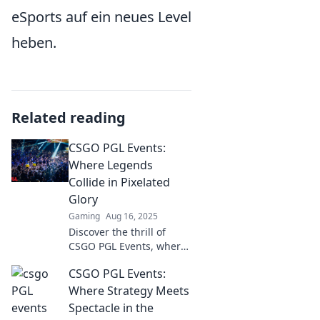
eSports auf ein neues Level
heben.
Related reading
CSGO PGL Events:
Where Legends
Collide in Pixelated
Glory
Gaming
Aug 16, 2025
Discover the thrill of
CSGO PGL Events, where
gaming legends clash in
CSGO PGL Events:
epic battles. Join the
action and witness
Where Strategy Meets
pixelated glory!
Spectacle in the