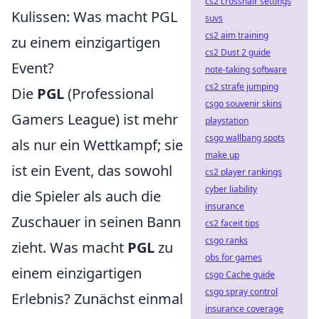
cs2 crosshair settings
Kulissen: Was macht PGL
suvs
cs2 aim training
zu einem einzigartigen
cs2 Dust 2 guide
Event?
note-taking software
cs2 strafe jumping
Die
PGL
(Professional
csgo souvenir skins
Gamers League) ist mehr
playstation
csgo wallbang spots
als nur ein Wettkampf; sie
make up
ist ein Event, das sowohl
cs2 player rankings
cyber liability
die Spieler als auch die
insurance
Zuschauer in seinen Bann
cs2 faceit tips
csgo ranks
zieht. Was macht
PGL
zu
obs for games
einem einzigartigen
csgo Cache guide
csgo spray control
Erlebnis? Zunächst einmal
insurance coverage