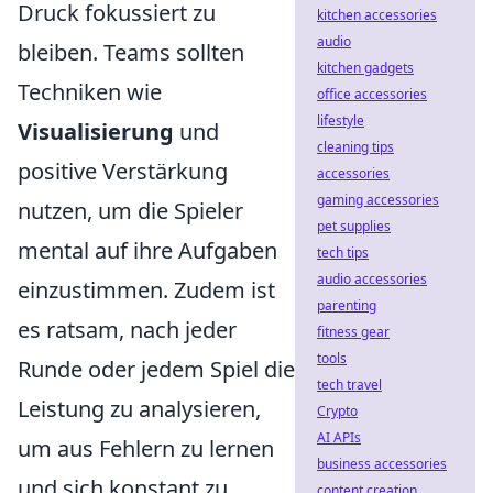
Druck fokussiert zu
kitchen accessories
audio
bleiben. Teams sollten
kitchen gadgets
Techniken wie
office accessories
lifestyle
Visualisierung
und
cleaning tips
positive Verstärkung
accessories
gaming accessories
nutzen, um die Spieler
pet supplies
mental auf ihre Aufgaben
tech tips
audio accessories
einzustimmen. Zudem ist
parenting
es ratsam, nach jeder
fitness gear
tools
Runde oder jedem Spiel die
tech travel
Leistung zu analysieren,
Crypto
AI APIs
um aus Fehlern zu lernen
business accessories
und sich konstant zu
content creation