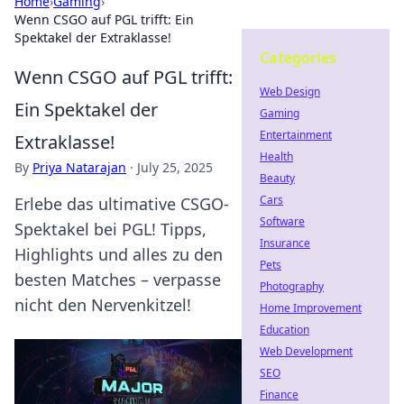
Home
›
Gaming
›
Wenn CSGO auf PGL trifft: Ein
Spektakel der Extraklasse!
Categories
Wenn CSGO auf PGL trifft:
Web Design
Ein Spektakel der
Gaming
Entertainment
Extraklasse!
Health
By
Priya Natarajan
·
July 25, 2025
Beauty
Cars
Erlebe das ultimative CSGO-
Software
Spektakel bei PGL! Tipps,
Insurance
Highlights und alles zu den
Pets
besten Matches – verpasse
Photography
nicht den Nervenkitzel!
Home Improvement
Education
Web Development
SEO
Finance