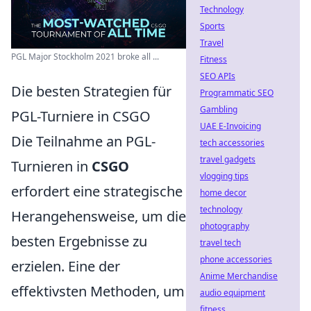
Technology
Sports
Travel
PGL Major Stockholm 2021 broke all ...
Fitness
SEO APIs
Die besten Strategien für
Programmatic SEO
Gambling
PGL-Turniere in CSGO
UAE E-Invoicing
Die Teilnahme an PGL-
tech accessories
travel gadgets
Turnieren in
CSGO
vlogging tips
erfordert eine strategische
home decor
technology
Herangehensweise, um die
photography
besten Ergebnisse zu
travel tech
phone accessories
erzielen. Eine der
Anime Merchandise
effektivsten Methoden, um
audio equipment
fitness