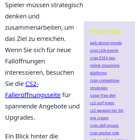
Spieler müssen strategisch
denken und
zusammenarbeiten, um
Popular Tags
das Ziel zu erreichen.
web design trends
Wenn Sie sich für neue
csgo LAN events
csgo ESEA tips
Fallöffnungen
online streaming
interessieren, besuchen
platforms
csgo competitive
Sie die
CS2-
strategies
Falleröffnungsseite
für
sugar free diet
cs2 surf maps
spannende Angebote und
cs2 weapon tier list
Upgrades.
eye cream
csgo skill groups
csgo anchor role
Ein Blick hinter die