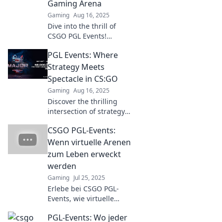
Gaming Arena
Gaming
Aug 16, 2025
Dive into the thrill of
CSGO PGL Events!
Explore epic strategies
PGL Events: Where
and unforgettable
moments in the ultimate
Strategy Meets
gaming spectacle. Don't
Spectacle in CS:GO
miss out!
Gaming
Aug 16, 2025
Discover the thrilling
intersection of strategy
and spectacle at PGL
CSGO PGL-Events:
Events in CS:GO. Uncover
epic gameplay and
Wenn virtuelle Arenen
unforgettable moments!
zum Leben erweckt
werden
Gaming
Jul 25, 2025
Erlebe bei CSGO PGL-
Events, wie virtuelle
Arenen pulsieren! Action,
PGL-Events: Wo jeder
Drama und spannende