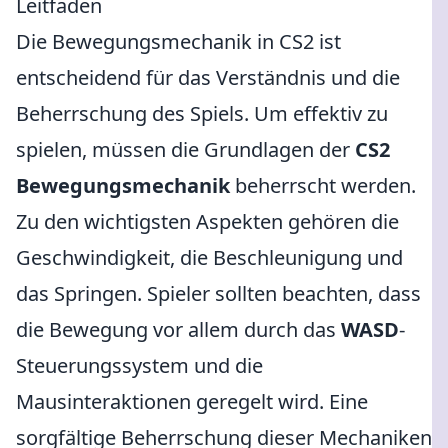
Leitfaden
Die Bewegungsmechanik in CS2 ist
entscheidend für das Verständnis und die
Beherrschung des Spiels. Um effektiv zu
spielen, müssen die Grundlagen der
CS2
Bewegungsmechanik
beherrscht werden.
Zu den wichtigsten Aspekten gehören die
Geschwindigkeit, die Beschleunigung und
das Springen. Spieler sollten beachten, dass
die Bewegung vor allem durch das
WASD
-
Steuerungssystem und die
Mausinteraktionen geregelt wird. Eine
sorgfältige Beherrschung dieser Mechaniken