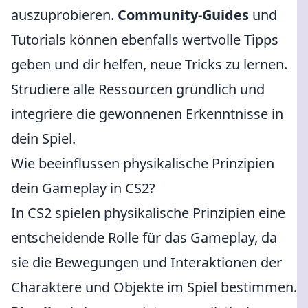
auszuprobieren.
Community-Guides
und
Tutorials können ebenfalls wertvolle Tipps
geben und dir helfen, neue Tricks zu lernen.
Strudiere alle Ressourcen gründlich und
integriere die gewonnenen Erkenntnisse in
dein Spiel.
Wie beeinflussen physikalische Prinzipien
dein Gameplay in CS2?
In CS2 spielen physikalische Prinzipien eine
entscheidende Rolle für das Gameplay, da
sie die Bewegungen und Interaktionen der
Charaktere und Objekte im Spiel bestimmen.