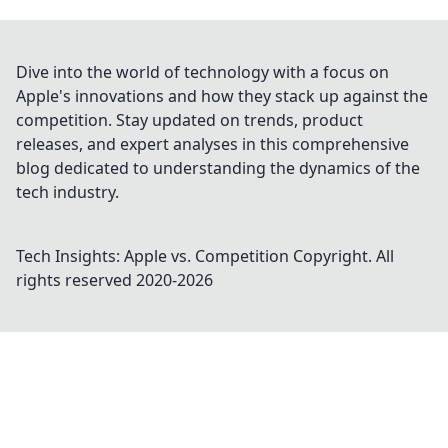
Dive into the world of technology with a focus on
Apple's innovations and how they stack up against the
competition. Stay updated on trends, product
releases, and expert analyses in this comprehensive
blog dedicated to understanding the dynamics of the
tech industry.
Tech Insights: Apple vs. Competition
Copyright. All
rights reserved 2020-
2026