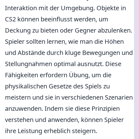
Interaktion mit der Umgebung. Objekte in
CS2 können beeinflusst werden, um
Deckung zu bieten oder Gegner abzulenken.
Spieler sollten lernen, wie man die Höhen
und Abstände durch kluge Bewegungen und
Stellungnahmen optimal ausnutzt. Diese
Fähigkeiten erfordern Übung, um die
physikalischen Gesetze des Spiels zu
meistern und sie in verschiedenen Szenarien
anzuwenden. Indem sie diese Prinzipien
verstehen und anwenden, können Spieler
ihre Leistung erheblich steigern.