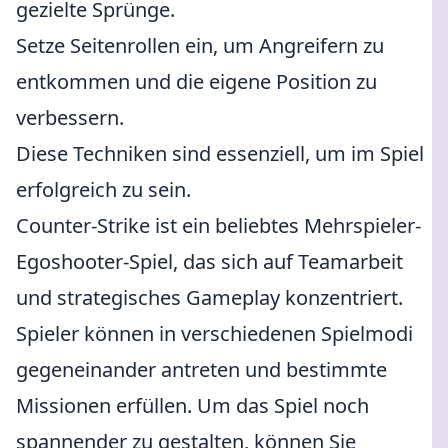
gezielte Sprünge.
Setze Seitenrollen ein, um Angreifern zu
entkommen und die eigene Position zu
verbessern.
Diese Techniken sind essenziell, um im Spiel
erfolgreich zu sein.
Counter-Strike ist ein beliebtes Mehrspieler-
Egoshooter-Spiel, das sich auf Teamarbeit
und strategisches Gameplay konzentriert.
Spieler können in verschiedenen Spielmodi
gegeneinander antreten und bestimmte
Missionen erfüllen. Um das Spiel noch
spannender zu gestalten, können Sie