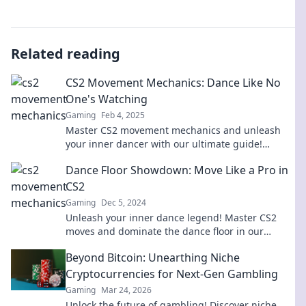
Related reading
CS2 Movement Mechanics: Dance Like No
One's Watching
Gaming
Feb 4, 2025
Master CS2 movement mechanics and unleash
your inner dancer with our ultimate guide!
Elevate your game and move like a pro today!
Dance Floor Showdown: Move Like a Pro in
CS2
Gaming
Dec 5, 2024
Unleash your inner dance legend! Master CS2
moves and dominate the dance floor in our
ultimate showdown guide. Get ready to groove!
Beyond Bitcoin: Unearthing Niche
Cryptocurrencies for Next-Gen Gambling
Gaming
Mar 24, 2026
Unlock the future of gambling! Discover niche