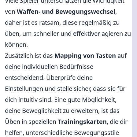
Viele Spieler unterschätzen die Wichtigkeit
von
Waffen- und Bewegungswechsel
,
daher ist es ratsam, diese regelmäßig zu
üben, um schneller und effektiver agieren zu
können.
Zusätzlich ist das
Mapping von Tasten
auf
deine individuellen Bedürfnisse
entscheidend. Überprüfe deine
Einstellungen und stelle sicher, dass sie für
dich intuitiv sind. Eine gute Möglichkeit,
deine Beweglichkeit zu erweitern, ist das
Üben in speziellen
Trainingskarten
, die dir
helfen, unterschiedliche Bewegungsstile